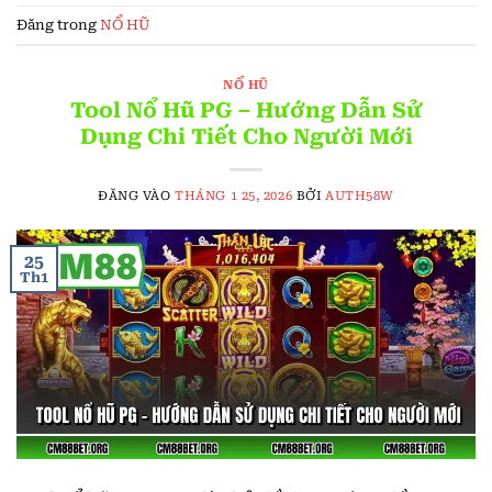
Đăng trong
NỔ HŨ
NỔ HŨ
Tool Nổ Hũ PG – Hướng Dẫn Sử
Dụng Chi Tiết Cho Người Mới
ĐĂNG VÀO
THÁNG 1 25, 2026
BỞI
AUTH58W
25
Th1