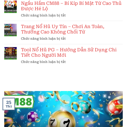
Chơi
Ngầu Hầm CM88 – Bí Kíp Bí Mật Từ Cao Thủ
Dễ
Nhàng
Tiến
Chơi
Được Hé Lộ
Hấp
Lên
Từ
Dẫn
ở
Chức năng bình luận bị tắt
CM88
Cao
Ngầu
–
Thủ
Hầm
Trang Nổ Hũ Uy Tín – Chơi An Toàn,
Bí
Ở
CM88
Quyết
Thưởng Cao Không Chối Từ
Sảnh
–
Thắng
Game
ở
Chức năng bình luận bị tắt
Bí
Lớn,
Trang
Kíp
Cùng
Nổ
Tool Nổ Hũ PG – Hướng Dẫn Sử Dụng Chi
Bí
Nhận
Hũ
Mật
Tiết Cho Người Mới
Quà
Uy
Từ
ở
Chức năng bình luận bị tắt
Tín
Cao
Tool
–
Thủ
Nổ
Chơi
Được
Hũ
An
Hé
PG
Toàn,
Lộ
–
Thưởng
Hướng
Cao
Dẫn
Không
Sử
Chối
25
Dụng
Từ
Th1
Chi
Tiết
Cho
Người