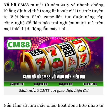
Nổ hũ CM88
ra mắt từ năm 2019 và nhanh chóng
khẳng định vị thế trong lĩnh vực giải trí trực tuyến
tại Việt Nam. Sảnh game liên tục được nâng cấp
công nghệ để đảm bảo trải nghiệm mượt mà trên
mọi thiết bị di động lẫn máy tính.
Sảnh nổ hũ CM88 với giao diện hiện đại
Nền tảng sở hữu giấy phép hoạt động hợp pháp từ