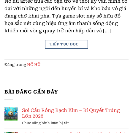
Nổ hũ aztec đưa các bạn trở về thời kỳ văn minh cổ
đại với những ngôi đền huyền bí và kho báu vô giá
đang chờ khai phá. Tựa game slot này sở hữu đồ
họa sắc nét cùng hiệu ứng âm thanh sống động
khiến mỗi vòng quay trở nên hấp dẫn và […]
TIẾP TỤC ĐỌC
→
Đăng trong
NỔ HŨ
BÀI ĐĂNG GẦN ĐÂY
Soi Cầu Rồng Bạch Kim – Bí Quyết Trúng
Lớn 2026
ở
Chức năng bình luận bị tắt
Soi
Cầu