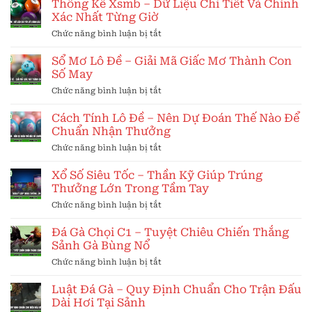
Thống Kê Xsmb – Dữ Liệu Chi Tiết Và Chính
Rồng
Xác Nhất Từng Giờ
Bạch
ở
Chức năng bình luận bị tắt
Kim
Thống
–
Kê
Sổ Mơ Lô Đề – Giải Mã Giấc Mơ Thành Con
Bí
Xsmb
Quyết
Số May
–
Trúng
ở
Chức năng bình luận bị tắt
Dữ
Lớn
Sổ
Liệu
2026
Mơ
Cách Tính Lô Đề – Nên Dự Đoán Thế Nào Để
Chi
Lô
Tiết
Chuẩn Nhận Thưởng
Đề
Và
ở
Chức năng bình luận bị tắt
–
Chính
Cách
Giải
Xác
Tính
Xổ Số Siêu Tốc – Thần Kỹ Giúp Trúng
Mã
Nhất
Lô
Giấc
Thưởng Lớn Trong Tầm Tay
Từng
Đề
Mơ
Giờ
ở
Chức năng bình luận bị tắt
–
Thành
Xổ
Nên
Con
Số
Đá Gà Chọi C1 – Tuyệt Chiêu Chiến Thắng
Dự
Số
Siêu
Đoán
Sảnh Gà Bùng Nổ
May
Tốc
Thế
ở
Chức năng bình luận bị tắt
–
Nào
Đá
Thần
Để
Gà
Luật Đá Gà – Quy Định Chuẩn Cho Trận Đấu
Kỹ
Chuẩn
Chọi
Giúp
Dài Hơi Tại Sảnh
Nhận
C1
Trúng