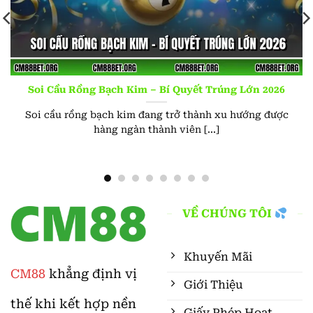
Mới
Soi Cầu Rồng Bạch Kim – Bí Quyết Trúng Lớn 2026
Soi cầu rồng bạch kim đang trở thành xu hướng được
hàng ngàn thành viên [...]
VỀ CHÚNG TÔI
Khuyến Mãi
CM88
khẳng định vị
Giới Thiệu
thế khi kết hợp nền
Giấy Phép Hoạt