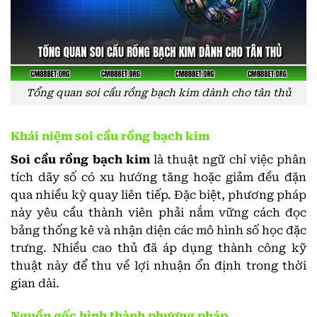
Tổng quan soi cầu rồng bạch kim dành cho tân thủ
Khái niệm soi cầu rồng bạch kim
Soi cầu rồng bạch kim
là thuật ngữ chỉ việc phân
tích dãy số có xu hướng tăng hoặc giảm đều đặn
qua nhiều kỳ quay liên tiếp. Đặc biệt, phương pháp
này yêu cầu thành viên phải nắm vững cách đọc
bảng thống kê và nhận diện các mô hình số học đặc
trưng. Nhiều cao thủ đã áp dụng thành công kỹ
thuật này để thu về lợi nhuận ổn định trong thời
gian dài.
Nguồn gốc hình thành phương pháp