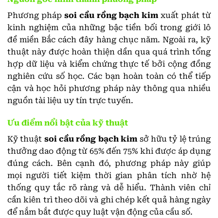
Phương pháp
soi cầu rồng bạch kim
xuất phát từ
kinh nghiệm của những bậc tiền bối trong giới lô
đề miền Bắc cách đây hàng chục năm. Ngoài ra, kỹ
thuật này được hoàn thiện dần qua quá trình tổng
hợp dữ liệu và kiểm chứng thực tế bởi cộng đồng
nghiên cứu số học. Các bạn hoàn toàn có thể tiếp
cận và học hỏi phương pháp này thông qua nhiều
nguồn tài liệu uy tín trực tuyến.
Ưu điểm nổi bật của kỹ thuật
Kỹ thuật
soi cầu rồng bạch kim
sở hữu tỷ lệ trúng
thưởng dao động từ 65% đến 75% khi được áp dụng
đúng cách. Bên cạnh đó, phương pháp này giúp
mọi người tiết kiệm thời gian phân tích nhờ hệ
thống quy tắc rõ ràng và dễ hiểu. Thành viên chỉ
cần kiên trì theo dõi và ghi chép kết quả hàng ngày
để nắm bắt được quy luật vận động của cầu số.