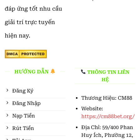
đáp ứng tốt nhu cầu
giải trí trực tuyến
hiện nay.
HƯỚNG DẪN
THÔNG TIN LIÊN
HỆ
Đăng Ký
Thương Hiệu: CM88
Đăng Nhập
Website:
Nạp Tiền
https://cm88bet.org/
Địa Chỉ: 59/400 Phan
Rút Tiền
Huy Ích, Phường 12,