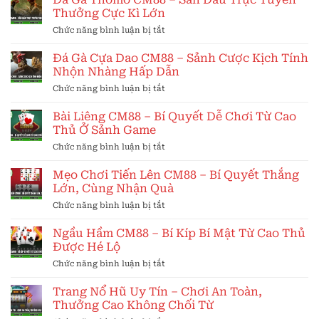
Đá
Cho
Thưởng Cực Kì Lớn
Nổ
Gà
Trận
ở
Chức năng bình luận bị tắt
–
Đấu
Đá
Từ
Dài
Gà
Đá Gà Cựa Dao CM88 – Sảnh Cược Kịch Tính
Điển
Hơi
Thomo
Dành
Nhộn Nhàng Hấp Dẫn
Tại
CM88
Cho
Sảnh
ở
Chức năng bình luận bị tắt
–
Tân
Đá
Sân
Binh
Gà
Bài Liêng CM88 – Bí Quyết Dễ Chơi Từ Cao
Đấu
Tham
Cựa
Trực
Thủ Ở Sảnh Game
Dự
Dao
Tuyến
Sân
ở
Chức năng bình luận bị tắt
CM88
Thưởng
Chơi
Bài
–
Cực
Liêng
Mẹo Chơi Tiến Lên CM88 – Bí Quyết Thắng
Sảnh
Kì
CM88
Cược
Lớn, Cùng Nhận Quà
Lớn
–
Kịch
ở
Chức năng bình luận bị tắt
Bí
Tính
Mẹo
Quyết
Nhộn
Chơi
Ngầu Hầm CM88 – Bí Kíp Bí Mật Từ Cao Thủ
Dễ
Nhàng
Tiến
Chơi
Được Hé Lộ
Hấp
Lên
Từ
Dẫn
ở
Chức năng bình luận bị tắt
CM88
Cao
Ngầu
–
Thủ
Hầm
Trang Nổ Hũ Uy Tín – Chơi An Toàn,
Bí
Ở
CM88
Quyết
Thưởng Cao Không Chối Từ
Sảnh
–
Thắng
Game