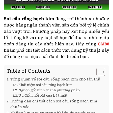
Soi cầu rồng bạch kim
đang trở thành xu hướng
được hàng ngàn thành viên săn đón bởi tỷ lệ chính
xác vượt trội. Phương pháp này kết hợp nhiều yếu
tố thống kê và quy luật số học để đưa ra những dự
đoán đáng tin cậy nhất hiện nay. Hãy cùng
CM88
khám phá chi tiết cách thức vận dụng kỹ thuật này
để nâng cao hiệu suất đánh lô đề của bạn.
Table of Contents
Tổng quan về soi cầu rồng bạch kim cho tân thủ
Khái niệm soi cầu rồng bạch kim
Nguồn gốc hình thành phương pháp
Ưu điểm nổi bật của kỹ thuật
Hướng dẫn chi tiết cách soi cầu rồng bạch kim
chuẩn xác